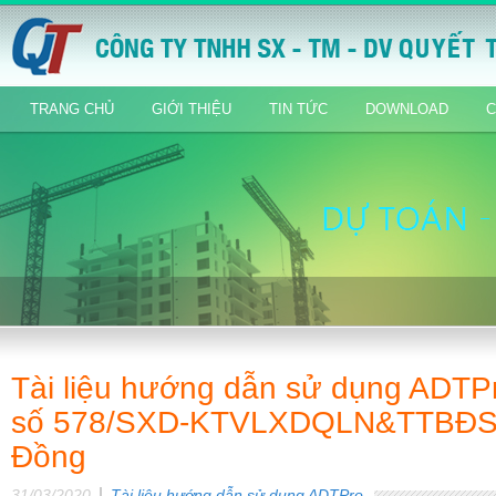
TRANG CHỦ
GIỚI THIỆU
TIN TỨC
DOWNLOAD
C
Tài liệu hướng dẫn sử dụng ADTPr
số 578/SXD-KTVLXDQLN&TTBĐS k
Đồng
31/03/2020
Tài liệu hướng dẫn sử dụng ADTPro