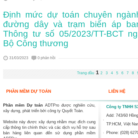
Định mức dự toán chuyên ngành
đường dây và trạm biến áp ba
Thông tư số 05/2023/TT-BCT ng
Bộ Công thương
31/03/2023
0 phản hồi
1
Trang đầu
2
3
4
5
6
7
8
PHẦN MỀM DỰ TOÁN
LIÊN HỆ
Phần mềm Dự toán
ADTPro được nghiên cứu,
Công ty TNHH SX
xây dựng, phát triển bởi công ty Quyết Toàn.
Add: 743/60 Hồn
Website này được xây dựng nhằm mục đích cung
TP.HCM, Việt N
cấp thông tin chính thức và các dịch vụ hỗ trợ sau
Phone: (028) 627
bán hàng liên quan đến sử dụng phần mềm