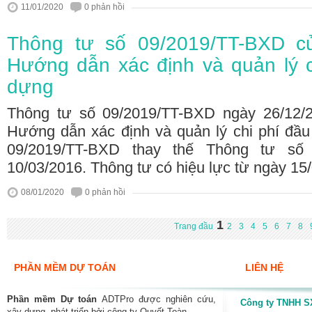
11/01/2020
0 phản hồi
Thông tư số 09/2019/TT-BXD c
Hướng dẫn xác định và quản lý c
dựng
Thông tư số 09/2019/TT-BXD ngày 26/12
Hướng dẫn xác định và quản lý chi phí đầu
09/2019/TT-BXD thay thế Thông tư số
10/03/2016. Thông tư có hiệu lực từ ngày 15
08/01/2020
0 phản hồi
1
Trang đầu
2
3
4
5
6
7
8
PHẦN MỀM DỰ TOÁN
LIÊN HỆ
Phần mềm Dự toán
ADTPro được nghiên cứu,
Công ty TNHH SX
xây dựng, phát triển bởi công ty Quyết Toàn.