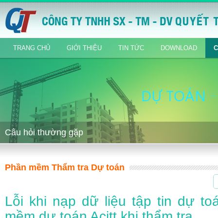
TRANG CHỦ
GIỚI THIỆU
TIN TỨC
DOWNLOAD
C
Câu hỏi thường gặp
Phần mềm Thẩm tra Dự toán
Lỗi khi nạp dữ liệu tập tin dự t
mềm dự toán Acitt khi thẩm tra