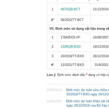
1
4970/QĐ-BCT
21/12/2016
2
*
36/2022/TT-BCT
VII. Định mức sử dụng vật liệu trong x
1
1784/BXD-VP
16/08/2007
2
1329/QĐ-BXD
19/12/2016
3
10/2019/TT-BXD
26/12/2019
4
*
12/2021/TT-BXD
31/8/2021
Lưu ý
: Định mức đánh dấu
*
đang có hiệu l
Định mức dự toán sửa chữa v
13/08/2023
10/2019/TT-BXD ngày 26/12/
Định mức dự toán khảo sát x
13/08/2023
ngày 26/12/2019 của Bộ Xây 