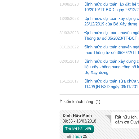
Định mức dự toán lắp đặt hệ 
13/08/2023
10/2019/TT-BXD ngày 26/12/
Định mức dự toán xây dựng c
13/08/2023
26/12/2019 của Bộ Xây dựng
Định mức dự toán chuyên ngà
31/03/2023
Thông tư số 05/2023/TT-BCT 
Định mức dự toán chuyên ngàn
31/12/2022
theo Thông tư số 36/2022/TT
Định mức dự toán xây dựng cô
02/01/2018
liệu xây không nung công bố
Bộ Xây dựng
Định mức dự toán sửa chữa v
15/12/2017
1149/QĐ-BXD ngày 09/11/201
Ý kiến khách hàng: (
1
)
Đinh Hữu Minh
Rất hữu ích
09:35 - 13/03/2018
cám ơn Quyết
Trả lời bài viết
Thích
25