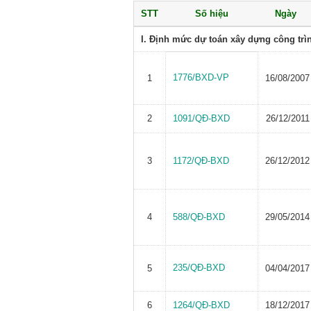
STT
Số hiệu
Ngày
I. Định mức dự toán xây dựng công trì
1776/BXD-VP
1
16/08/2007
2
1091/QĐ-BXD
26/12/2011
3
1172/QĐ-BXD
26/12/2012
4
588/QĐ-BXD
29/05/2014
235/QĐ-BXD
5
04/04/2017
6
1264/QĐ-BXD
18/12/2017