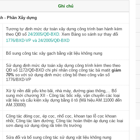
Ghi chú
nh - Phần Xây dựng
Tương tự định mức dự toán xây dựng công trình ban hành kèm
theo QĐ số
24/2005/QĐ-BXD
. Xem Bảng so sánh sự thay đổi
1776/BXD-VP và 24/2005/QĐ-BXD
Bổ sung công tác xây gạch bằng vật liệu không nung
Sử dụng định mức dự toán xây dựng công trình kèm theo theo
QĐ số 1172/QĐ-BXD chi phí nhân công công tác bả matit
giảm
70%
so với sử dụng định mức công bố theo công văn số
1776/BXD-VP
Xử lý nền đất yếu kho bãi, nhà máy, đường giao thông,... Bổ
sung mới chương XII - Công tác bốc xếp, vận chuyển các loại
vật liệu và cấu kiện xây dựng bằng ô tô (Mã hiệu AM.11000 đến
AM.33000)
Công tác đóng cọc, ép cọc, nhổ cọc, khoan tạo lỗ cọc khoan
nhồi;
Công tác làm đường; Công tác hoàn thiện áp dụng các loại
sơn đang sử dụng rộng rãi trên thị trường
Sửa đổi và bổ sung công tác sử dụng vật liệu không nung