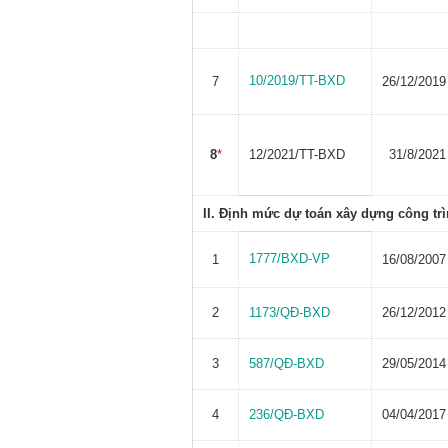
10/2019/TT-BXD
7
26/12/2019
8
*
12/2021/TT-BXD
31/8/2021
II. Định mức dự toán xây dựng công trì
1777/BXD-VP
1
16/08/2007
2
1173/QĐ-BXD
26/12/2012
3
587/QĐ-BXD
29/05/2014
4
236/QĐ-BXD
04/04/2017