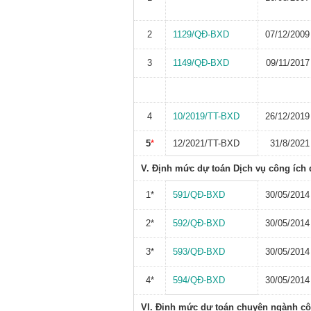
2
1129/QĐ-BXD
07/12/2009
3
1149/QĐ-BXD
09/11/2017
4
10/2019/TT-BXD
26/12/2019
5
*
12/2021/TT-BXD
31/8/2021
V. Định mức dự toán Dịch vụ công ích 
1*
591/QĐ-BXD
30/05/2014
2*
592/QĐ-BXD
30/05/2014
3*
593/QĐ-BXD
30/05/2014
4*
594/QĐ-BXD
30/05/2014
VI. Định mức dự toán chuyên ngành công