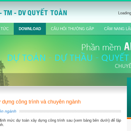
Loadin
 TỨC
DOWNLOAD
CÂU HỎI THƯỜNG GẶP
CẨM NANG LẬ
 dựng công trình và chuyên ngành
ên ngành
 định mức dự toán xây dựng công trình sau (xem bảng bên dưới) để lập
nh.