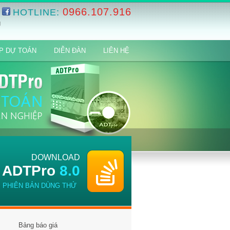
0966.107.916
HOTLINE:
g
P DỰ TOÁN
DIỄN ĐÀN
LIÊN HỆ
DOWNLOAD
ADTPro
8.0
PHIÊN BẢN DÙNG THỬ
Bảng báo giá