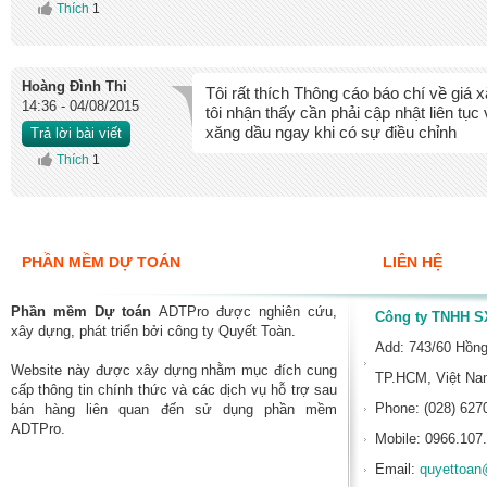
Thích
1
Hoàng Đình Thi
Tôi rất thích Thông cáo báo chí về giá 
14:36 - 04/08/2015
tôi nhận thấy cần phải cập nhật liên tụ
xăng dầu ngay khi có sự điều chỉnh
Trả lời bài viết
Thích
1
PHẦN MỀM DỰ TOÁN
LIÊN HỆ
Phần mềm Dự toán
ADTPro được nghiên cứu,
Công ty TNHH SX
xây dựng, phát triển bởi công ty Quyết Toàn.
Add: 743/60 Hồn
Website này được xây dựng nhằm mục đích cung
TP.HCM, Việt N
cấp thông tin chính thức và các dịch vụ hỗ trợ sau
Phone: (028) 627
bán hàng liên quan đến sử dụng phần mềm
ADTPro.
Mobile: 0966.107
Email:
quyettoan