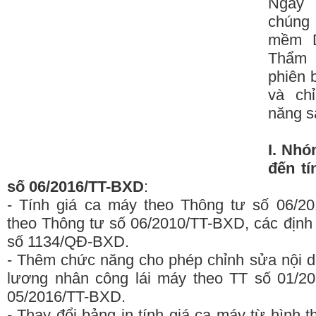
Ngày 
chúng 
mềm D
Thẩm 
phiên 
và ch
năng s
I. Nhó
đến tí
số 06/2016/TT-BXD
:
- Tính giá ca máy theo Thông tư số 06/2
theo Thông tư số 06/2010/TT-BXD, các địn
số 1134/QĐ-BXD.
- Thêm chức năng cho phép chỉnh sửa nội d
lương nhân công lái máy theo TT số 01/2
05/2016/TT-BXD.
- Thay đổi bảng in tính giá ca máy từ hình 