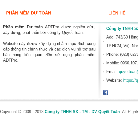
PHẦN MỀM DỰ TOÁN
LIÊN HỆ
Phần mềm Dự toán
ADTPro được nghiên cứu,
Công ty TNHH SX
xây dựng, phát triển bởi công ty Quyết Toàn.
Add: 743/60 Hồn
Website này được xây dựng nhằm mục đích cung
TP.HCM, Việt N
cấp thông tin chính thức và các dịch vụ hỗ trợ sau
Phone: (028) 627
bán hàng liên quan đến sử dụng phần mềm
ADTPro.
Mobile: 0966.107
Email:
quyettoan
Website:
https://
Copyright © 2009 - 2013
Công ty TNHH SX - TM - DV Quyết Toàn
. All Rig