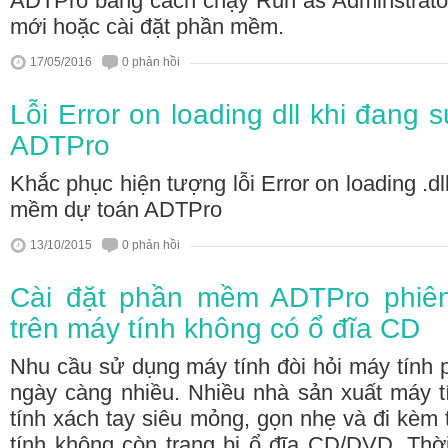
ADTPro bằng cách chạy Run as Adminstrator
mới hoặc cài đặt phần mềm.
17/05/2016
0 phản hồi
Lỗi Error on loading dll khi đan
ADTPro
Khắc phục hiện tượng lỗi Error on loading .d
mềm dự toán ADTPro
13/10/2015
0 phản hồi
Cài đặt phần mềm ADTPro phiê
trên máy tính không có ổ đĩa CD
Nhu cầu sử dụng máy tính đòi hỏi máy tính 
ngày càng nhiều. Nhiều nhà sản xuất máy t
tính xách tay siêu mỏng, gọn nhẹ và đi kèm 
tính không còn trang bị ổ đĩa CD/DVD. Thời 