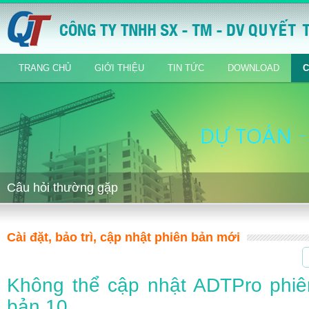
TRANG CHỦ
GIỚI THIỆU
TIN TỨC
DOWNLOAD
C
Câu hỏi thường gặp
Cài đặt, bảo trì, cập nhật phiên bản mới
Không thể cập nhật ADTPro phiê
bản 10